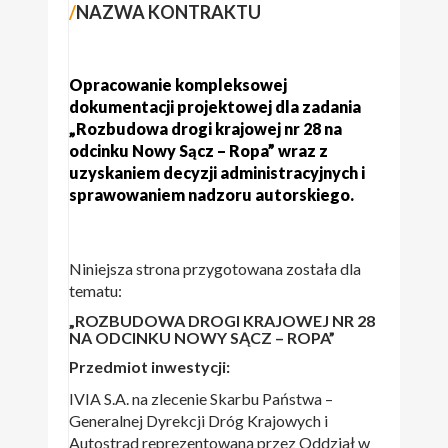
/
NAZWA KONTRAKTU
Opracowanie kompleksowej
dokumentacji projektowej dla zadania
„Rozbudowa drogi krajowej nr 28 na
odcinku Nowy Sącz – Ropa” wraz z
uzyskaniem decyzji administracyjnych i
sprawowaniem nadzoru autorskiego.
Niniejsza strona przygotowana została dla
tematu:
„ROZBUDOWA DROGI KRAJOWEJ NR 28
NA ODCINKU NOWY SĄCZ – ROPA”
Przedmiot inwestycji:
IVIA S.A. na zlecenie Skarbu Państwa –
Generalnej Dyrekcji Dróg Krajowych i
Autostrad reprezentowaną przez Oddział w