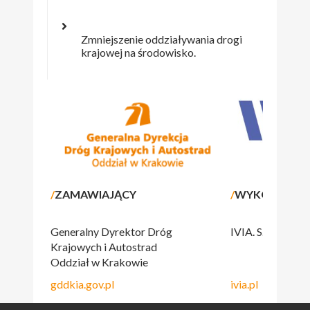
Zmniejszenie oddziaływania drogi
krajowej na środowisko.
/
ZAMAWIAJĄCY
/
WYKONAWC
Generalny Dyrektor Dróg
IVIA. S.A.
Krajowych i Autostrad
Oddział w Krakowie
gddkia.gov.pl
ivia.pl